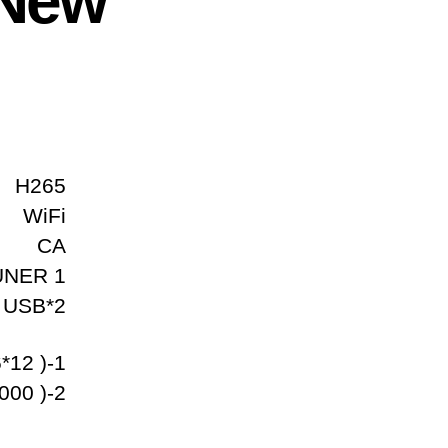
 New
H265
WiFi
CA
1 TUNER
2*USB
1-MYBOX IPTV 24M – Code( 6*12 )
2-FOREVER 4K IPTV 12M – Code( 5000060000 )