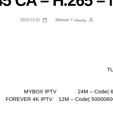
5 CA – H.265 –
بواسطة
Marwan Y.
2025-12-31