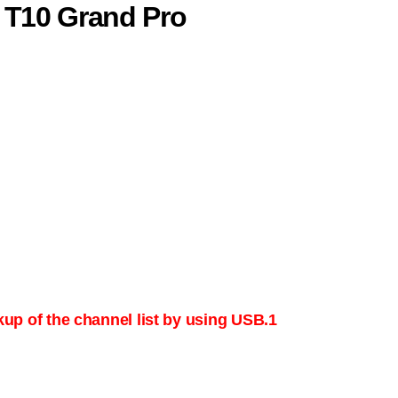
T10 Grand Pro
1.Update Server 1.46 make a backup of the channel list by using USB الرجاء عمل نسخة احتياطية من قائمة القنوات باسخدام فلاش موموري