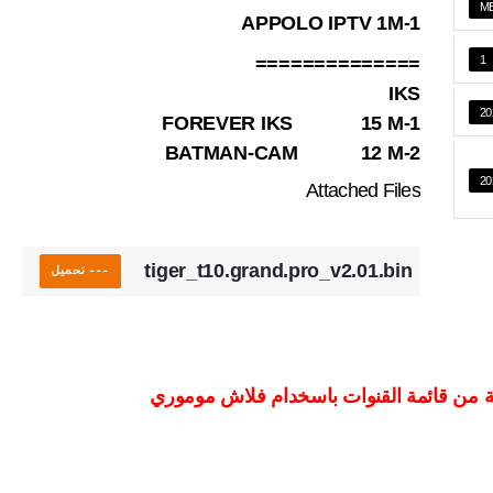
1-APPOLO IPTV 1M
==============
1
IKS
20
1-FOREVER IKS 15 M
2-BATMAN-CAM 12 M
20
Attached Files
tiger_t10.grand.pro_v2.01.bin
--- تحميل