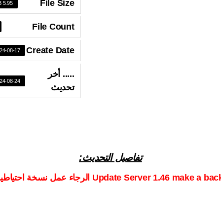
File Size
5.95 MB
File Count
Create Date
24-08-17
..... أخر
24-08-24
تحديث
تفاصيل التحديث: