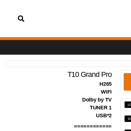
تسجيل الدخول
T10 Grand Pro
H265
WiFi
Dolby by TV
v2
1 TUNER
2*USB
10
============