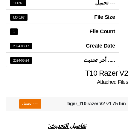
--- تحميل
111246
File Size
5.97 MB
File Count
1
Create Date
2024-08-17
..... أخر تحديث
2024-08-24
T10 Razer V2
Attached Files
tiger_t10.razer.V2.v1.75.bin
--- تحميل
تفاصيل التحديث: