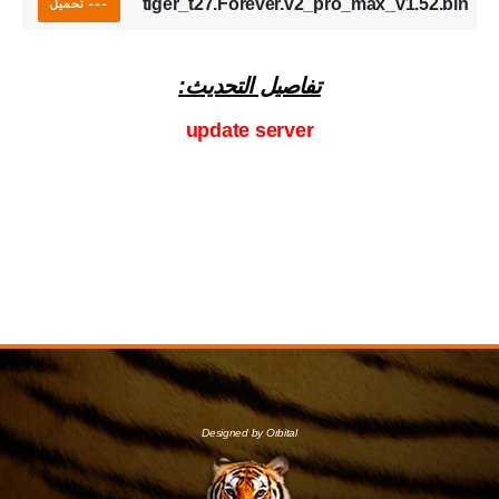
tiger_t27.Forever.v2_pro_max_v1.52.bin
--- تحميل
تفاصيل التحديث:
update server
Designed by Orbital