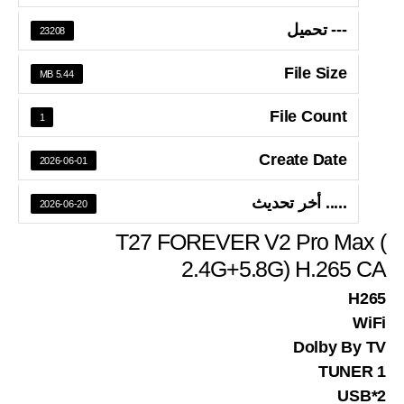
--- تحميل
23208
File Size
5.44 MB
File Count
1
Create Date
2026-06-01
..... أخر تحديث
2026-06-20
T27 FOREVER V2 Pro Max (
2.4G+5.8G) H.265 CA
H265
WiFi
Dolby By TV
1 TUNER
2*USB