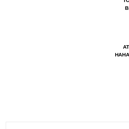
TO
B
AT
HAHA 