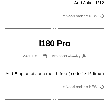
Add Joker 1*12
x.NeedLoader
,
x.NEW
I180 Pro
بواسطة
Alexander
2021-10-02
Add Empire Iptv one month free ( code 1×16 time )
x.NeedLoader
,
x.NEW