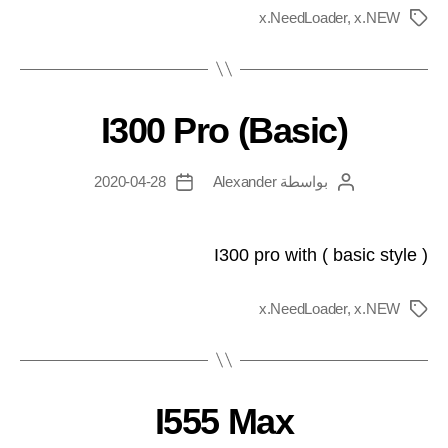
x.NeedLoader
,
x.NEW
I300 Pro (Basic)
بواسطة
Alexander
2020-04-28
I300 pro with ( basic style )
x.NeedLoader
,
x.NEW
I555 Max