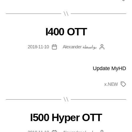
I400 OTT
بواسطة
Alexander
2018-11-10
Update MyHD
x.NEW
I500 Hyper OTT