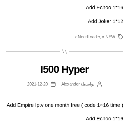
Add Echoo 1*16
Add Joker 1*12
x.NeedLoader
,
x.NEW
I500 Hyper
بواسطة
Alexander
2021-12-20
Add Empire Iptv one month free ( code 1×16 time )
Add Echoo 1*16