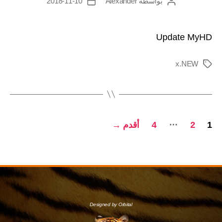
بواسطة
Alexander
2018-11-10
Update MyHD
x.NEW
…
1
2
4
أقدم
→
Designed by Orbital