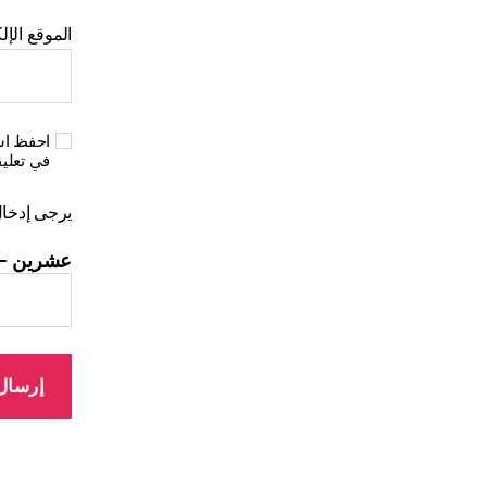
الموقع الإل
احفظ اسم
في تعلي
يرجى إدخال 
عشرين − 