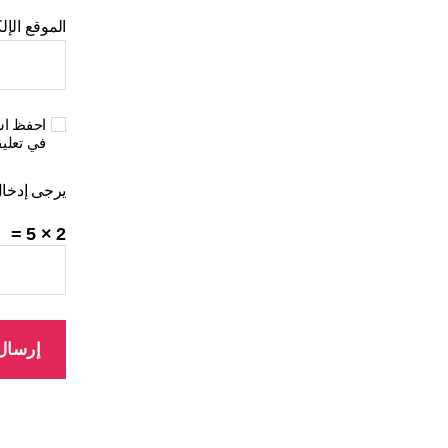
الموقع الإل
احفظ اسم
في تعلي
يرجى إدخال 
2 × 5 =