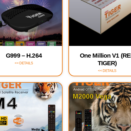
G999 – H.264
One Million V1 (R
TIGER)
DETAILS >>
DETAILS >>