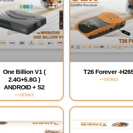
One Billion V1 (
T26 Forever -H26
2.4G+5.8G )
DETAILS >>
ANDROID + S2
DETAILS >>