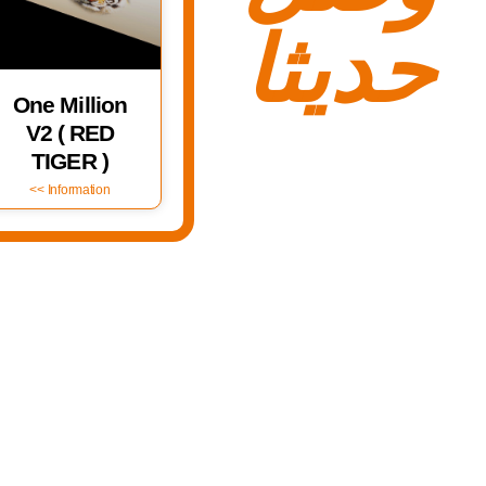
حديثا
One Million
V2 ( RED
TIGER )
Information >>