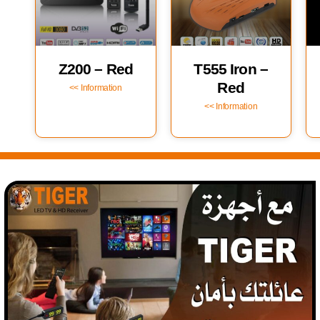
Z200 – Red
T555 Iron –
Red
Information >>
Information >>