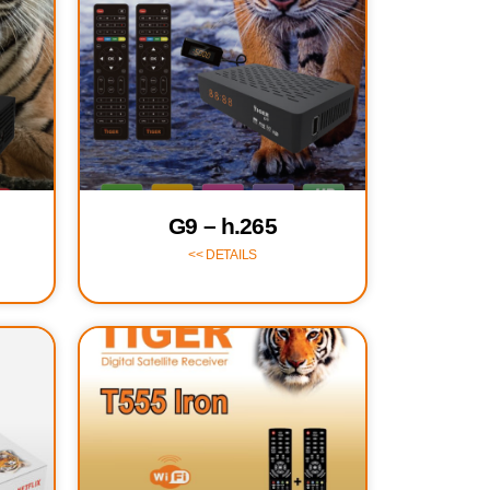
G9 – h.265
DETAILS >>