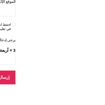
الموقع الإل
احفظ اسم
في تعلي
يرجى إدخال 
3 × أربعة =