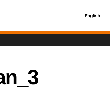
English
an_3