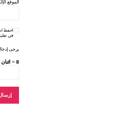
الموقع الإل
احفظ اسم
في تعلي
يرجى إدخال 
8 − اثنان =