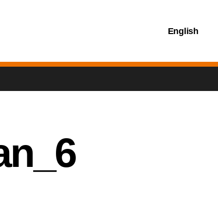
English
an_6